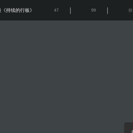
|
|
级《持续的行板》
47
99
分